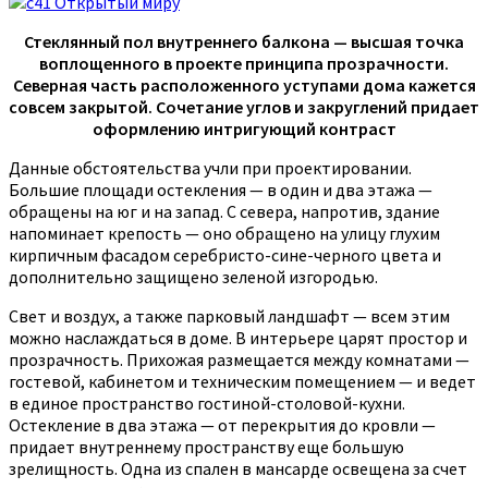
Стеклянный пол внутреннего балкона — высшая точка
воплощенного в проекте принципа прозрачности.
Северная часть расположенного уступами дома кажется
совсем закрытой. Сочетание углов и закруглений придает
оформлению интригующий контраст
Данные обстоятельства учли при проектировании.
Большие площади остекления — в один и два этажа —
обращены на юг и на запад. С севера, напротив, здание
напоминает крепость — оно обращено на улицу глухим
кирпичным фасадом серебристо-сине-черного цвета и
дополнительно защищено зеленой изгородью.
Свет и воздух, а также парковый ландшафт — всем этим
можно наслаждаться в доме. В интерьере царят простор и
прозрачность. Прихожая размещается между комнатами —
гостевой, кабинетом и техническим помещением — и ведет
в единое пространство гостиной-столовой-кухни.
Остекление в два этажа — от перекрытия до кровли —
придает внутреннему пространству еще большую
зрелищность. Одна из спален в мансарде освещена за счет