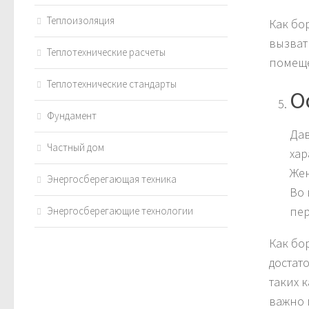
Теплоизоляция
Как бо
вызват
Теплотехнические расчеты
помеще
Теплотехнические стандарты
О
Фундамент
Дав
Частный дом
хар
Жен
Энергосберегающая техника
Во 
пер
Энергосберегающие технологии
Как бо
достат
таких 
важно 