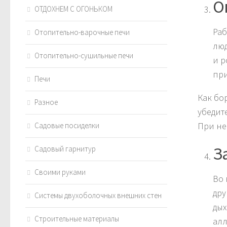
О
ОТДОХНЕМ С ОГОНЬКОМ
Раб
Отопительно-варочные печи
люд
Отопительно-сушильные печи
и р
при
Печи
Как бо
Разное
убедит
При не
Садовые посиделки
З
Садовый гарнитур
Своими руками
Во 
дру
Системы двухоболочных внешних стен
дых
Строительные материалы
алл