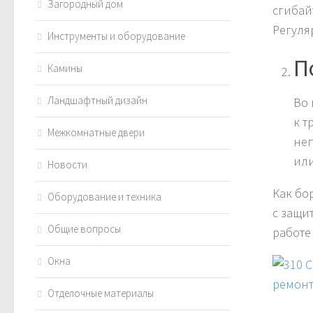
Загородный дом
сгибай
Регуля
Инструменты и оборудование
П
Камины
Ландшафтный дизайн
Во 
к т
Межкомнатные двери
неп
или
Новости
Как бо
Оборудование и техника
с защи
Общие вопросы
работе
Окна
Отделочные материалы