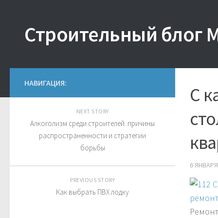
Строительный блог 
НАВИГАЦИЯ:
С к
сто
NEXT STORY
Алкоголизм среди строителей: причины
распространенности и стратегии
ква
борьбы
6 ЯНВАРЯ
PREVIOUS STORY
Как выбрать ПВХ лодку
Ремонт