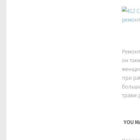
Ремонт
он так
женщин
при ра
больши
травм 
YOU MA