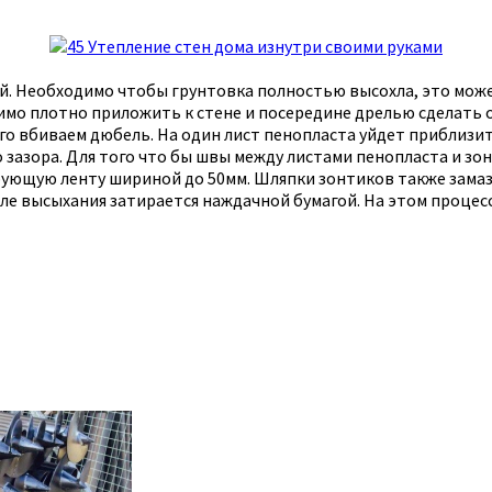
. Необходимо чтобы грунтовка полностью высохла, это може
имо плотно приложить к стене и посередине дрелью сделать о
него вбиваем дюбель. На один лист пенопласта уйдет приблиз
 зазора. Для того что бы швы между листами пенопласта и зо
ующую ленту шириной до 50мм. Шляпки зонтиков также замаз
сле высыхания затирается наждачной бумагой. На этом процесс