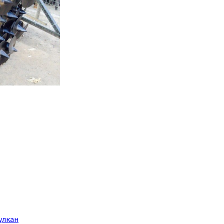
улкан