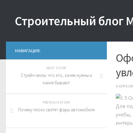
Строительный блог 
НАВИГАЦИЯ:
Офо
увл
NEXT STORY
Стрейч чехлы: что это, зачем нужны и
какие бывают
9 АПРЕЛЯ
PREVIOUS STORY
Для по
Почему плохо светят фары автомобиля
учебы,
интерь