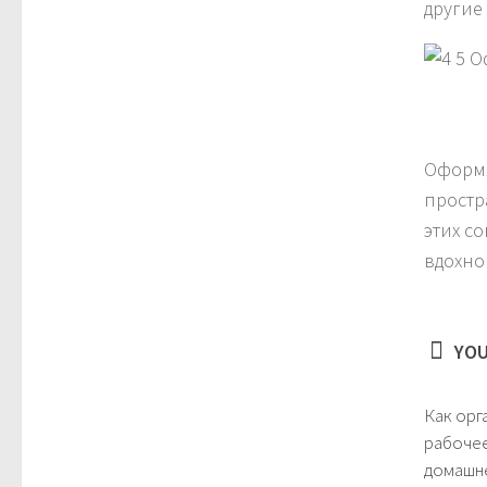
другие
Оформл
простр
этих с
вдохно
YOU
Как орг
рабочее
домашн