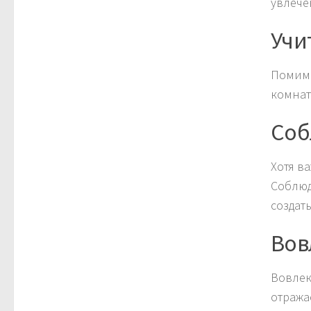
увлече
Учи
Помимо
комнат
Соб
Хотя в
Соблюд
создат
Вов
Вовлек
отража